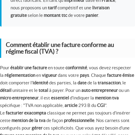
direct fabricant. En tant qu'
imprimeur
basé en
France
,
nous proposons un
tarif
compétitif et une
livraison
gratuite
selon le
montant
ttc
de votre
panier
.
Comment établir une facture conforme au
régime fiscal (TVA) ?
Pour
établir une facture
en toute
conformité
, vous devez respecter
la
réglementation
en
vigueur
dans votre
pays
. Chaque
facture émise
doit comporter l'
identité
des parties, la
date
de la
transaction
, le
détail
unitaire et le
total
à payer. Pour un
auto entrepreneur
ou un
micro entrepreneur
, il est
essentiel
d'indiquer la
mention tva
spécifique : "TVA non applicable,
article
293 B du
CGI
".
Le
facturier exacompta
classique ne permet pas toujours d'insérer
cette
mention de la tva
de façon
professionnelle
. Nos carnets sont
configurés pour
gérer
ces spécificités. Que vous ayez besoin d'une