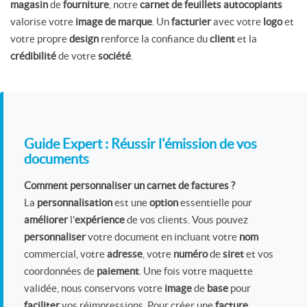
magasin
de
fourniture
, notre
carnet de feuillets autocopiants
valorise votre
image de marque
. Un
facturier
avec votre
logo
et
votre propre
design
renforce la confiance du
client
et la
crédibilité
de votre
société
.
Guide Expert : Réussir l'émission de vos
documents
Comment personnaliser un carnet de factures ?
La
personnalisation
est une
option
essentielle pour
améliorer
l'
expérience
de vos clients. Vous pouvez
personnaliser
votre document en incluant votre
nom
commercial, votre
adresse
, votre
numéro
de
siret
et vos
coordonnées de
paiement
. Une fois votre maquette
validée, nous conservons votre
image
de
base
pour
faciliter
vos réimpressions. Pour créer une
facture