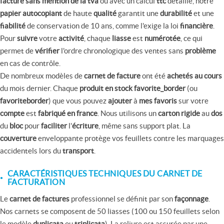
facture sans mention de la tva
ou avec un calcul
ttc
détaillé, notre
papier autocopiant
de haute
qualité
garantit une
durabilité
et une
fiabilité
de conservation de 10 ans, comme l'exige la loi
financière
.
Pour
suivre
votre
activité
, chaque
liasse
est
numérotée
, ce qui
permet de
vérifier
l'ordre chronologique des ventes sans
problème
en cas de contrôle.
De nombreux modèles de
carnet de facture
ont été
achetés au cours
du mois dernier. Chaque
produit en stock favorite_border
(ou
favoriteborder
) que vous pouvez
ajouter
à
mes favoris
sur votre
compte
est
fabriqué en france
. Nous utilisons un
carton rigide
au
dos
du
bloc
pour
faciliter
l'
écriture
, même sans support plat. La
couverture
enveloppante protège vos feuillets contre les marquages
accidentels lors du
transport
.
CARACTÉRISTIQUES TECHNIQUES DU CARNET DE
FACTURATION
Le
carnet de factures
professionnel se définit par son
façonnage
.
Nos carnets se composent de 50 liasses (100 ou 150 feuillets selon
le modèle
duplicata
ou
triplicata
). La reliure est assurée par une