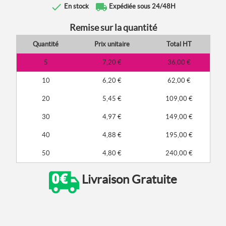
done
local_shipping
En stock
Expédiée sous 24/48H
Remise sur la quantité
Quantité
Prix unitaire
Total HT
5
7,20 €
36,00 €
10
6,20 €
62,00 €
20
5,45 €
109,00 €
30
4,97 €
149,00 €
40
4,88 €
195,00 €
50
4,80 €
240,00 €
Livraison Gratuite